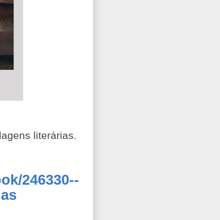
gens literárias.
ook/246330--
as