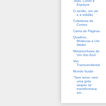
Telas, Cores e
Espaços
O sertão, um ser
e a solidão
Coletânea de
Contos
Cama de Páginas
Quadros,
Molduras e Um
Atelier
Metamorfoses de
Um Voo Azul
Voo
Transcendental
Mundo Ilusão
“Sem amor, nem
uma gota
sequer se
transformaria
em...